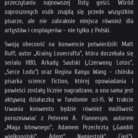
przeczytaniu najnowszej listy gości. Wśród
zaproszonych osób znajdą się przede wszystkim
pisarze, ale nie zabraknie miejsca również dla
artystów i cosplayerów – nie tylko z Polski.
Swoją obecność na konwencie potwierdzili: Matt
Ruff, autor „Krainy Lovecrafta”, która doczekała się
serialu HBO, Arkady Saulski („Czerwony Lotos”,
„Serce Lodu”) oraz Regina Kanyu Wang – chińska
pisarka science fiction, której opowiadania i
powieści zostały licznie nagradzane, a ona sama jest
aktywną działaczką w fandomie sci-fi. W trakcie
trwania konwentu będzie również możliwość
porozmawiać z Peterem A. Flannerym, autorem
„Maga bitewnego”, Adamem Przechrztą („Gambit
wielkopolski”, „Adept”, „Namiestnik”, „Cień”),