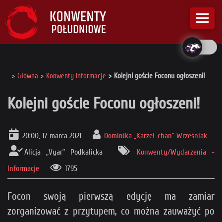
Główna
Konwenty Informacje
Kolejni goście Foconu ogłoszeni!
Kolejni goście Foconu ogłoszeni!
20:00, 17 marca 2021
Dominika „Karzeł-chan” Wrześniak
Alicja „Vyar” Podkalicka
Konwenty/Wydarzenia -
Informacje
1795
Focon swoją pierwszą edycję ma zamiar
zorganizować z przytupem, co można zauważyć po