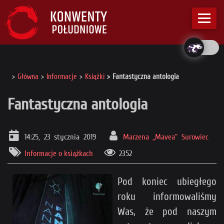
Główna
Informacje
Książki
Fantastyczna antologia
Fantastyczna antologia
14:25, 23 stycznia 2019
Marzena „Mavea” Surowiec
Informacje o książkach
2352
Pod koniec ubiegłego
roku informowaliśmy
Was, że pod naszym