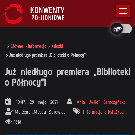
Główna
Informacje
Książki
Już niedługo premiera „Biblioteki o Północy”!
Już niedługo premiera „Biblioteki
o Północy”!
10:47, 29 maja 2021
Ania „Wiła” Strączyńska
Marzena „Mavea” Surowiec
Informacje o książkach
1818