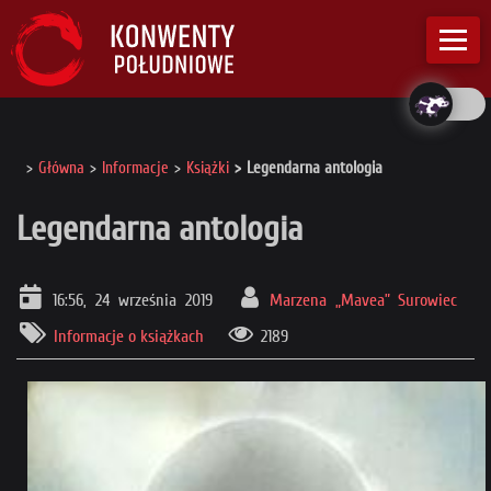
Główna
Informacje
Książki
Legendarna antologia
Legendarna antologia
16:56, 24 września 2019
Marzena „Mavea” Surowiec
Informacje o książkach
2189