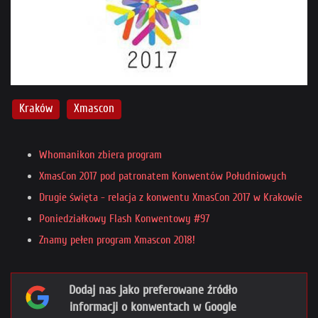
Kraków
Xmascon
Whomanikon zbiera program
XmasCon 2017 pod patronatem Konwentów Południowych
Drugie święta - relacja z konwentu XmasCon 2017 w Krakowie
Poniedziałkowy Flash Konwentowy #97
Znamy pełen program Xmascon 2018!
Dodaj nas jako preferowane źródło
informacji o konwentach w Google