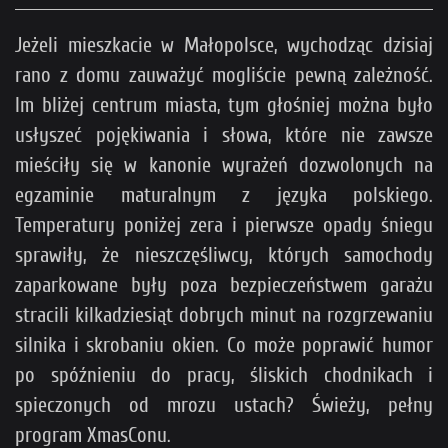
Cel to 150 zł miesięcznie (obecnie: 120 zł).
Po jego osiągnięciu wyłączamy reklamy i ten pop-up.
Jeżeli mieszkacie w Małopolsce, wychodząc dzisiaj
rano z domu zauważyć mogliście pewną zależność.
>>
Sprawdź też, na co dokładnie idą pieniądze
<<
Im bliżej centrum miasta, tym głośniej można było
usłyszeć pojękiwania i słowa, które nie zawsze
mieściły się w kanonie wyrażeń dozwolonych na
egzaminie maturalnym z języka polskiego.
Temperatury poniżej zera i pierwsze opady śniegu
sprawiły, że nieszczęśliwcy, których samochody
zaparkowane były poza bezpieczeństwem garażu
stracili kilkadziesiąt dobrych minut na rozgrzewaniu
silnika i skrobaniu okien. Co może poprawić humor
Loading...
po spóźnieniu do pracy, śliskich chodnikach i
×
spieczonych od mrozu ustach? Świeży, pełny
program XmasConu.