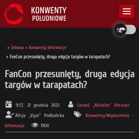
Główna
Konwenty Informacje
FanCon przesunięty, druga edycja targów w tarapatach?
FanCon przesunięty, druga edycja
targów w tarapatach?
9:57, 21 grudnia 2023
Gerard „Alchelor” Vetinari
Alicja „Vyar” Podkalicka
Konwenty/Wydarzenia -
Informacje
1900