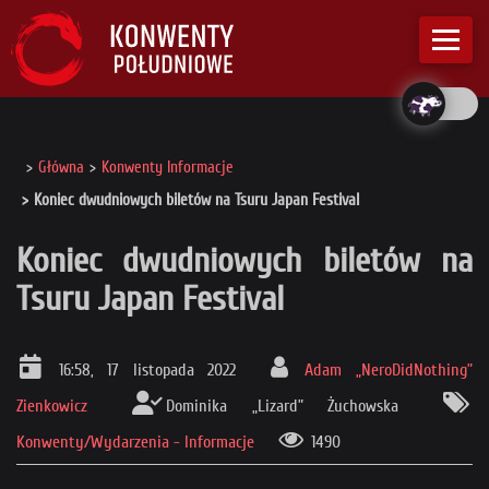
Główna
Konwenty Informacje
Koniec dwudniowych biletów na Tsuru Japan Festival
Koniec dwudniowych biletów na
Tsuru Japan Festival
16:58, 17 listopada 2022
Adam „NeroDidNothing”
Zienkowicz
Dominika „Lizard” Żuchowska
Konwenty/Wydarzenia - Informacje
1490