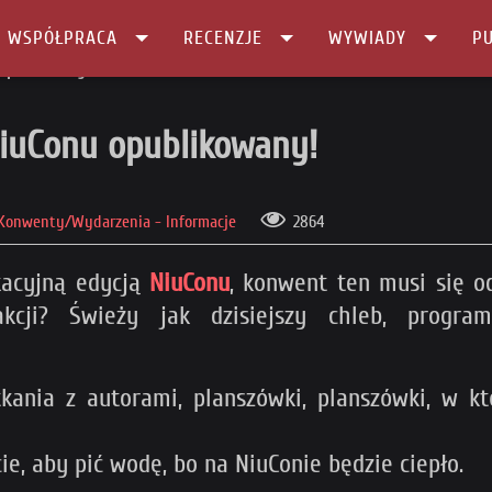
I WSPÓŁPRACA
RECENZJE
WYWIADY
PU
 opublikowany!
NiuConu opublikowany!
Konwenty/Wydarzenia - Informacje
2864
kacyjną edycją
NiuConu
, konwent ten musi się o
kcji? Świeży jak dzisiejszy chleb, progr
kania z autorami, planszówki, planszówki, w k
e, aby pić wodę, bo na NiuConie będzie ciepło.