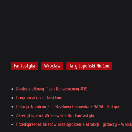
Fantastyka
Wrocław
Targ Japoński NiuCon
Poniedziałkowy Flash Konwentowy #39
Program atrakcji Gostkonu
Relacja: Namicon 2 - Pikselowa Domówka z NAMI - Kakyoin
Akredytacje na Wrocławskie Dni Fantastyki
Przedsprzedaż biletów oraz zgłoszenia atrakcji i gżdaczy - Wroc