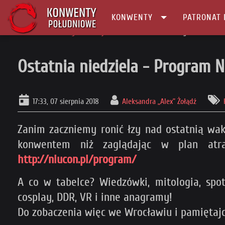
KONWENTY
PATRONAT 
Główna
Konwenty Informacje
Ostatnia niedziela - Program NiuConu
Ostatnia niedziela - Program 
17:33, 07 sierpnia 2018
Aleksandra „Alex” Żołądź
Zanim zaczniemy ronić łzy nad ostatnią wa
konwentem niż zaglądając w plan atra
http://niucon.pl/program/
A co w tabelce? Wiedzówki, mitologia, spot
cosplay, DDR, VR i inne anagramy!
Do zobaczenia więc we Wrocławiu i pamiętajci