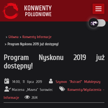
Główna
Konwenty Informacje
Program Nyskonu 2019 już dostępny!
Program Nyskonu 2019 już
dostępny!
14:00, 11 lipca 2019
Szymon "Astrael" Małolepszy
Marzena „Mavea” Surowiec
Konwenty/Wydarzenia -
Informacje
2614