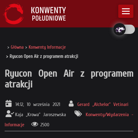
Główna
Konwenty Informacje
Ryucon Open Air z programem atrakcji
Ryucon Open Air z programem
atrakcji
14:12, 10 września 2021
Gerard „Alchelor” Vetinari
Kaja „Krowa” Jaroszewska
Konwenty/Wydarzenia -
Informacje
2500