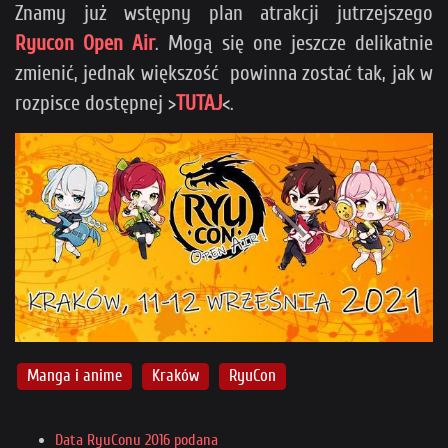
Znamy już wstępny plan atrakcji jutrzejszego
Ryucon Open Air
. Mogą się one jeszcze delikatnie
zmienić, jednak większość powinna zostać tak, jak w
rozpisce dostępnej >
TUTAJ
<.
Manga i anime
Kraków
RyuCon
Data RyuConu 2016 podana