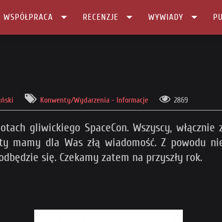
I WSPÓŁPRACA
RECENZJE
WYWIADY
PU
yński
Konwenty/Wydarzenia - Informacje
2869
tach gliwickiego SpaceCon. Wszyscy, włącznie z 
ety mamy dla Was złą wiadomość. Z powodu niez
dbędzie się. Czekamy zatem na przyszły rok.