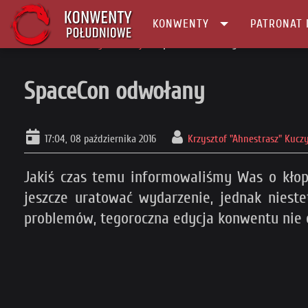
KONWENTY
PATRONAT 
Główna
Konwenty Informacje
SpaceCon odwołany
SpaceCon odwołany
17:04, 08 października 2016
Krzysztof "Ahnestrasz" Kucz
Jakiś czas temu informowaliśmy Was o kłopo
jeszcze uratować wydarzenie, jednak niest
problemów, tegoroczna edycja konwentu nie o