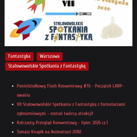
Fantastyka
Warszawa
Stalowowolskie Spotkania z Fantastyką
Poniedziałkowy Flash Konwentowy #76 - Początek LARP-
owania
VII Stalowowolskie Spotkania z Fantastyką z formularzami
zgłoszeniowymi – zostań twórcą atrakcji!
Kolczasty Przegląd Konwentowy - lipiec 2026 cz.1
Tomasz Knapik na Animatsuri 2016!