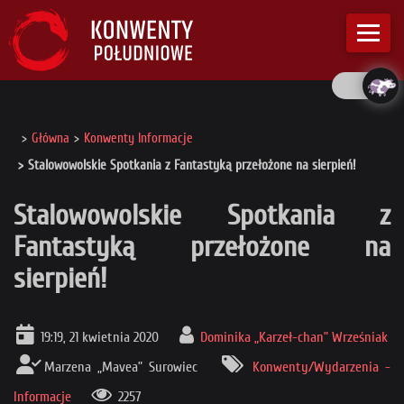
Główna
Konwenty Informacje
Stalowowolskie Spotkania z Fantastyką przełożone na sierpień!
Stalowowolskie Spotkania z
Fantastyką przełożone na
sierpień!
19:19, 21 kwietnia 2020
Dominika „Karzeł-chan” Wrześniak
Marzena „Mavea” Surowiec
Konwenty/Wydarzenia -
Informacje
2257