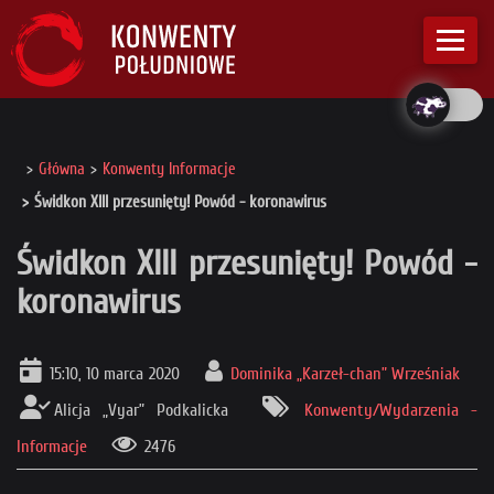
Główna
Konwenty Informacje
Świdkon XIII przesunięty! Powód - koronawirus
Świdkon XIII przesunięty! Powód -
koronawirus
15:10, 10 marca 2020
Dominika „Karzeł-chan” Wrześniak
Alicja „Vyar” Podkalicka
Konwenty/Wydarzenia -
Informacje
2476