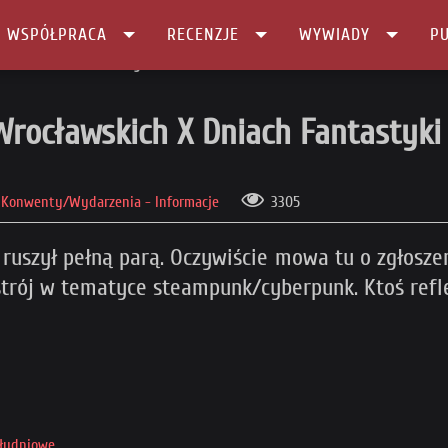
I WSPÓŁPRACA
RECENZJE
WYWIADY
PU
skich X Dniach Fantastyki
Wrocławskich X Dniach Fantastyki
Konwenty/Wydarzenia - Informacje
3305
ruszył pełną parą. Oczywiście mowa tu o zgłosze
trój w tematyce steampunk/cyberpunk. Ktoś refle
ołudniowe