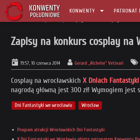
KONWENTY
PATRONAT 
Główna
Konwenty Informacje
Zapisy na konkurs cosplay na Wrocław
Zapisy na konkurs cosplay na 
19:57, 10 czerwca 2014
Gerard „Alchelor” Vetinari
Cosplay na wrocławskich
X Dniach Fantastyki
nagrodą główną jest 300 zł! Wymogiem jest s
Dni Fantastyki we wrocławiu
Wrocław
Program atrakcji Wrocławskich Dni Fantastyki
X Dni Fantastyki we Wrocławiu objęte patronatem Konwenty P