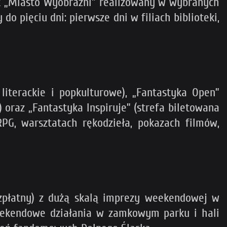
lok „Miasto Wyobraźni” realizowany w wybranych
o pięciu dni: pierwsze dni w filiach biblioteki,
literackie i popkulturowe), „Fantastyka Open”
oraz „Fantastyka Inspiruje” (strefa biletowana
RPG, warsztatach rękodzieła, pokazach filmów,
bezpłatny) z dużą skalą imprezy weekendowej w
weekendowe działania w zamkowym parku i hali