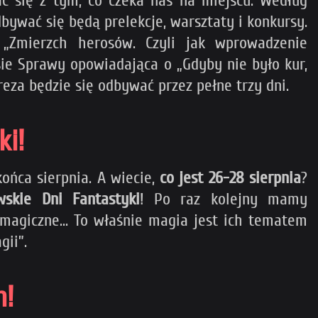
ać się z tym, co czeka nas na miejscu. Według
bywać się będą prelekcje, warsztaty i konkursy.
„Zmierzch herosów. Czyli jak wprowadzenie
ie Sprawy opowiadająca o „Gdyby nie było kur,
preza będzie się odbywać przez pełne trzy dni.
ki!
ońca sierpnia. A wiecie,
co jest 26-28 sierpnia
?
wskie Dni Fantastyki
! Po raz kolejny mamy
agiczne... To właśnie magia jest ich tematem
gii”.
m!