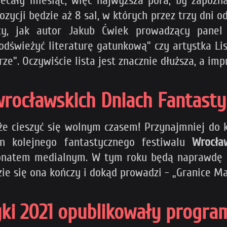
ecały miesiąc, więc najwyższa pora, by zapozn
ycji będzie aż 8 sal, w których przez trzy dni od
y, jak autor Jakub Ćwiek prowadzący panel 
dświeżyć literaturę gatunkową” czy artystka Lis
rze”. Oczywiście lista jest znacznie dłuższa, a im
wrocławskich Dniach Fantasty
że cieszyć się wolnym czasem! Przynajmniej do k
in kolejnego fantastycznego festiwalu
Wrocła
onatem medialnym. W tym roku będą naprawdę m
ie się ona kończy i dokąd prowadzi - „Granice Ma
ki 2021 opublikowały progra