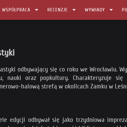
I WSPÓŁPRACA
RECENZJE
WYWIADY
PU
tyki
tastyki odbywający się co roku we Wrocławiu. Wyd
u, nauki oraz popkultury. Charakteryzuje 
plenerowo-halową strefą w okolicach Zamku w Leśn
ele edycji odbywał się jako trzydniowa impre