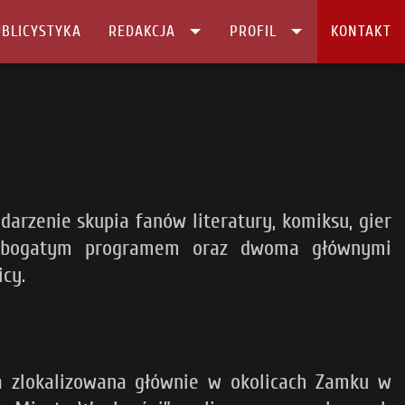
BLICYSTYKA
REDAKCJA
PROFIL
KONTAKT
arzenie skupia fanów literatury, komiksu, gier
się bogatym programem oraz dwoma głównymi
icy.
za zlokalizowana głównie w okolicach Zamku w