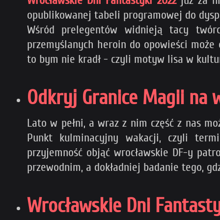
Wrocławskie Dni Fantastyki 2022
już za ni
opublikowanej tabeli programowej do dyspoz
Wśród prelegentów widnieją tacy twórc
przemyślanych heroin do opowieści może o
to bym nie kradł - czyli motyw lisa w kultu
Odkryj Granice Magii na 
Lato w pełni, a wraz z nim część z nas mo
Punkt kulminacyjny wakacji, czyli term
przyjemność objąć wrocławskie DF-y patr
przewodnim, a dokładniej badanie tego, gdz
Wrocławskie Dni Fantasty