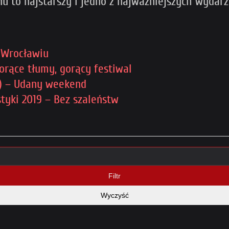
onu to najstarszy i jedno z najważniejszych wyda
 Wrocławiu
orące tłumy, gorący festiwal
16) – Udany weekend
tyki 2019 – Bez szaleństw
Filtr
Wyczyść