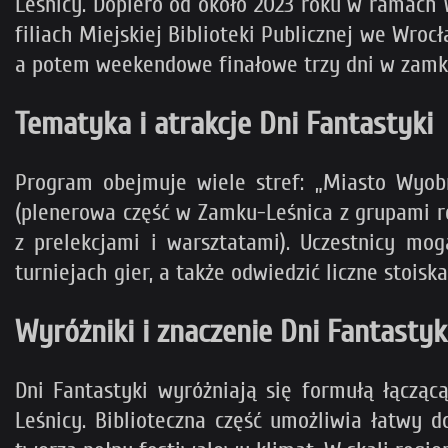
Leśnicy. Dopiero od około 2023 roku w ramach 
filiach Miejskiej Biblioteki Publicznej we Wroc
a potem weekendowe finałowe trzy dni w zamko
Tematyka i atrakcje Dni Fantastyki
Program obejmuje wiele stref: „Miasto Wyobra
(plenerowa część w Zamku-Leśnica z grupami re
z prelekcjami i warsztatami). Uczestnicy mog
turniejach gier, a także odwiedzić liczne stois
Wyróżniki i znaczenie Dni Fantastyk
Dni Fantastyki wyróżniają się formułą łącząc
Leśnicy. Biblioteczna część umożliwia łatwy