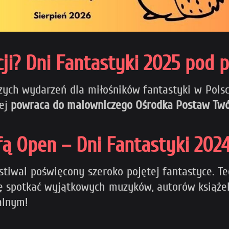
cji? Dni Fantastyki 2025 pod 
szych wydarzeń dla miłośników fantastyki w Pols
iej
powraca do malowniczego Ośrodka Postaw Twó
efą Open – Dni Fantastyki 20
festiwal poświęcony szeroko pojętej fantastyce. 
zję spotkać wyjątkowych muzyków, autorów książ
alnym!