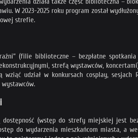
wydarzenia działa także część biblioteczna – b
ławiu. W 2023-2025 roku program został wydłużony d
wej strefie.
źni” (filie biblioteczne – bezpłatne spotkania 
konstrukcyjnymi, strefą wystawców, koncertami) 
ą wziąć udział w konkursach cosplay, sesjach 
ka wystawców.
i
ą dostępność (wstęp do strefy miejskiej jest 
 dostęp do wydarzenia mieszkańcom miasta, a 