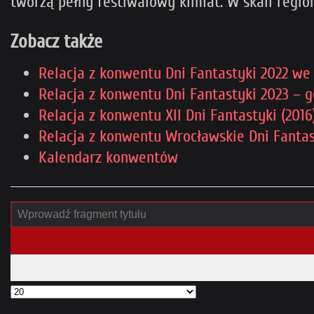
tworzą pełny festiwalowy klimat. W skali regi
Zobacz także
Relacja z konwentu Dni Fantastyki 2022 we
Relacja z konwentu Dni Fantastyki 2023 – g
Relacja z konwentu XII Dni Fantastyki (20
Relacja z konwentu Wrocławskie Dni Fantas
Kalendarz konwentów