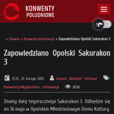
Główna
Konwenty Informacje
Zapowiedziano Opolski Sakurakon 3
Zapowiedziano Opolski Sakurakon
3
17:23, 23 lutego 2015
Gerard „Alchelor” Vetinari
Konwenty/Wydarzenia - Informacje
2658
Znamy datę tegorocznego Sakurakon 3. Odbędzie się
on 16 maja w Opolskim Młodzieżowym Domu Kultury.