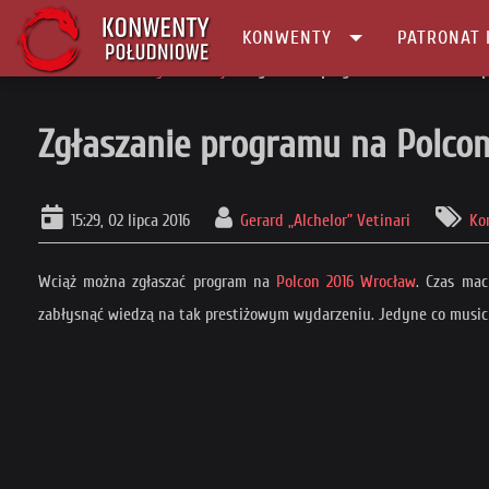
KONWENTY
PATRONAT 
Główna
Konwenty Informacje
Zgłaszanie programu na Polcon 2016 
Zgłaszanie programu na Polcon
15:29, 02 lipca 2016
Gerard „Alchelor” Vetinari
Ko
Wciąż można zgłaszać program na
Polcon 2016 Wrocław
. Czas mac
zabłysnąć wiedzą na tak prestiżowym wydarzeniu. Jedyne co musicie