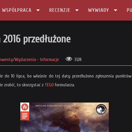
I WSPÓŁPRACA
RECENZJE
WYWIADY
PU
przedłużone
 2016 przedłużone
nwenty/Wydarzenia - Informacje
3128
ie do 10 lipca, bo właśnie do tej daty przedłużono zgłoszenia punktów 
 zrobić, to skorzystać z
TEGO
formularza.