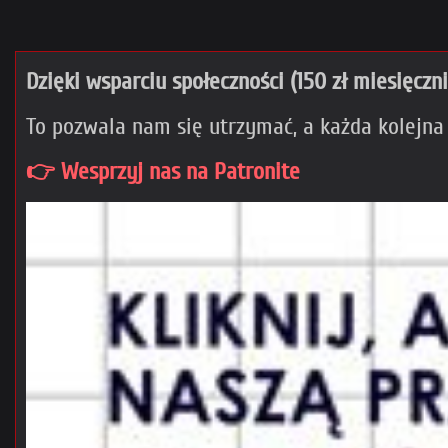
Dzięki wsparciu społeczności (150 zł miesięczn
To pozwala nam się utrzymać, a każda kolejna
👉 Wesprzyj nas na Patronite