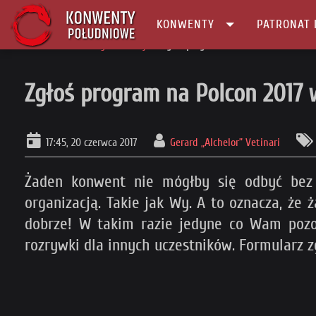
KONWENTY
PATRONAT 
Główna
Konwenty Informacje
Zgłoś program na Polcon 2017 w Lublin
Zgłoś program na Polcon 2017 
17:45, 20 czerwca 2017
Gerard „Alchelor” Vetinari
Żaden konwent nie mógłby się odbyć be
organizacją. Takie jak Wy. A to oznacza, że
dobrze! W takim razie jedyne co Wam pozost
rozrywki dla innych uczestników. Formularz 