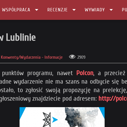
I WSPÓŁPRACA
RECENZJE
WYWIADY
PU
ie
w Lublinie
Konwenty/Wydarzenia - Informacje
2909
z punktów programu, nawet
Polcon
, a przecie
 żadne wydarzenie nie ma szans na odbycie się be
ało, to zgłosić swoją propozycję na prelekcję,
zgłoszeniowy znajdziecie pod adresem:
http://pol