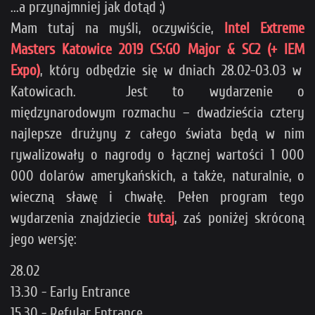
...a przynajmniej jak dotąd ;)
Mam tutaj na myśli, oczywiście,
Intel Extreme
Masters Katowice 2019 CS:GO Major & SC2 (+ IEM
Expo)
, który odbędzie się w dniach 28.02-03.03 w
Katowicach. Jest to wydarzenie o
międzynarodowym rozmachu – dwadzieścia cztery
najlepsze drużyny z całego świata będą w nim
rywalizowały o nagrody o łącznej wartości 1 000
000 dolarów amerykańskich, a także, naturalnie, o
wieczną sławę i chwałę. Pełen program tego
wydarzenia znajdziecie
tutaj
, zaś poniżej skróconą
jego wersję:
28.02
13.30 - Early Entrance
15.30 - Refular Entrance