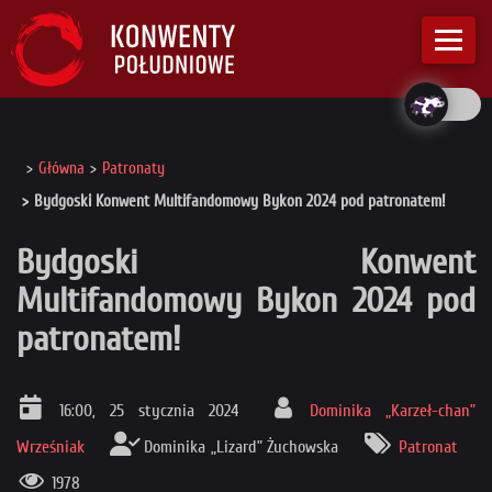
Główna
Patronaty
Bydgoski Konwent Multifandomowy Bykon 2024 pod patronatem!
Bydgoski Konwent
Multifandomowy Bykon 2024 pod
patronatem!
16:00, 25 stycznia 2024
Dominika „Karzeł-chan”
Wrześniak
Dominika „Lizard” Żuchowska
Patronat
1978