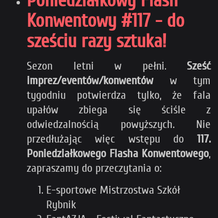
Poniedziałkowy Flash
Konwentowy #117 - do
sześciu razy sztuka!
Sezon letni w pełni.
Sześć
imprez/eventów/konwentów
w tym
tygodniu potwierdza tylko, że fala
upałów zbiega się ściśle z
odwiedzalnością powyższych. Nie
przedłużając więc wstępu do
117.
Poniedziałkowego Flasha Konwentowego
,
zapraszamy do przeczytania o:
E-sportowe Mistrzostwa Szkół
Rybnik