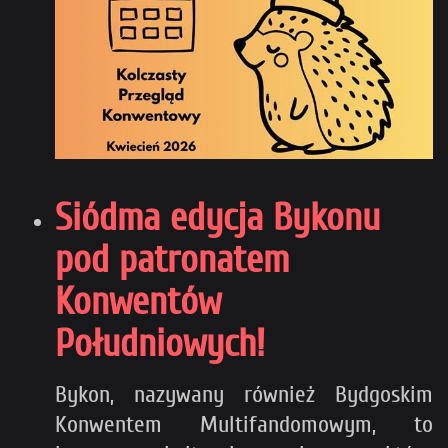
Siódma edycja Bykonu
pod patronatem
Konwentów
Południowych!
Bykon, nazywany również Bydgoskim
Konwentem Multifandomowym, to