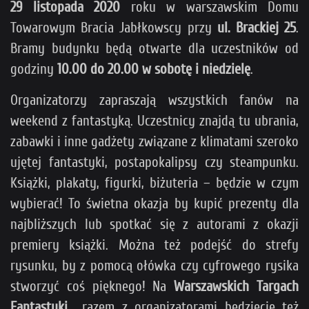
29 listopada 2020
roku w warszawskim Domu
Towarowym Bracia Jabłkowscy przy
ul. Brackiej 25
.
Bramy budynku będą otwarte dla uczestników od
godziny
10.00 do 20.00 w sobotę i niedzielę
.
Organizatorzy zapraszają wszystkich fanów na
weekend z fantastyką. Uczestnicy znajdą tu ubrania,
zabawki i inne gadżety związane z klimatami szeroko
ujętej fantastyki, postapokalipsy czy steampunku.
Książki, plakaty, figurki, biżuteria – będzie w czym
wybierać! To świetna okazja by kupić prezenty dla
najbliższych lub spotkać się z autorami z okazji
premiery książki. Można też podejść do strefy
rysunku, by z pomocą ołówka czy cyfrowego rysika
stworzyć coś pięknego! Na
Warszawskich Targach
Fantastyki
razem z organizatorami będziecie też