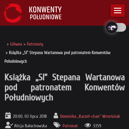
Główna
Patronaty
Książka „SI” Stepana Wartanowa pod patronatem Konwentów
Południowych
Książka „SI” Stepana Wartanowa
pod patronatem Konwentów
Południowych
20:00, 03 lipca 2018
Dominika „Karzeł-chan” Wrześniak
Alicja Bałachowska
Patronat
3359