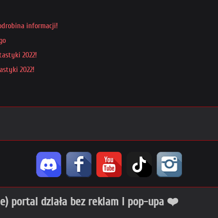
odrobina informacji!
go
tastyki 2022!
astyki 2022!
ie) portal działa bez reklam i pop-upa ❤️