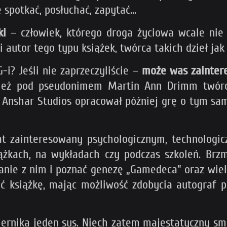
spotkać, posłuchać, zapytać...
ki
– człowiek, którego droga życiowa wcale nie
ki autor tego typu książek, twórca takich dzieł ja
i? Jeśli nie zaprzeczyliście –
może was zaintere
ież pod pseudonimem Martin Ann Drimm twórca n
ł Anshar Studios opracował później grę o tym s
lat zainteresowany psychologicznym, technologi
ążkach, na wykładach czy podczas szkoleń. Brzm
tkanie z nim i poznać genezę „Gamedeca” oraz wie
ć książkę, mając możliwość zdobycia autograf p
iernika jeden sus. Niech zatem majestatyczny 