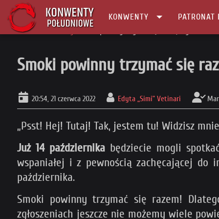
KONWENTY
PATRONAT 
Główna
Patronaty
Smoki powinny trzymać się razem, czyli... Gliwic
Smoki powinny trzymać się raze
20:54, 21 czerwca 2022
Edyta „Simi” Vetinari
Mar
„Psst! Hej! Tutaj! Tak, jestem tu! Widzisz mn
Już 14 października
będziecie mogli spotka
wspaniałej i z pewnością zachęcającej do im
października.
Smoki powinny trzymać się razem! Dlateg
zgłoszeniach jeszcze nie możemy wiele powie