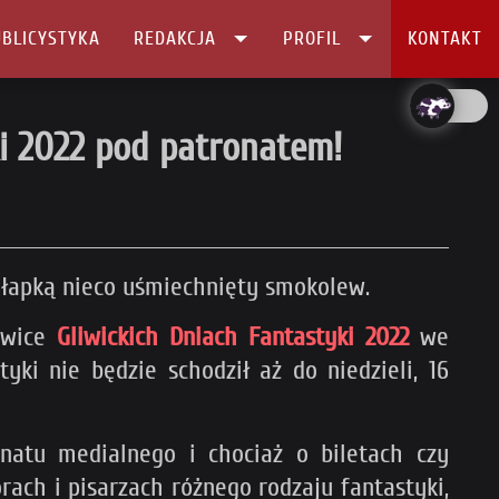
BLICYSTYKA
REDAKCJA
PROFIL
KONTAKT
ki 2022 pod patronatem!
ie łapką nieco uśmiechnięty smokolew.
iwice
Gliwickich Dniach Fantastyki 2022
we
yki nie będzie schodził aż do niedzieli, 16
atu medialnego i chociaż o biletach czy
ach i pisarzach różnego rodzaju fantastyki,