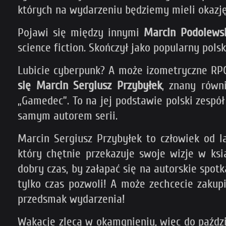
których na wydarzeniu będziemy mieli okazję 
Pojawi się między innymi
Marcin Podolews
science fiction. Skończył jako popularny pols
Lubicie cyberpunk? A może izometryczne RPG-
się Marcin Sergiusz Przybyłek
, znany równ
„Gamedec”. To na jej podstawie polski zespó
samym autorem serii.
Marcin Sergiusz Przybyłek to człowiek od 
który chętnie przekazuje swoje wizje w ksi
dobry czas, by załapać się na autorskie spo
tylko czas pozwoli! A może zechcecie zakupi
przedsmak wydarzenia!
Wakacje zlecą w okamgnieniu, więc do paźdz