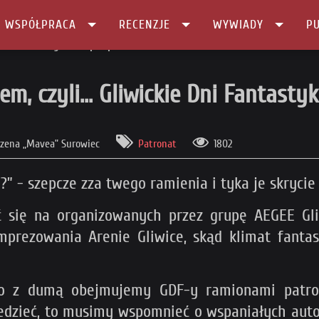
I WSPÓŁPRACA
RECENZJE
WYWIADY
PU
kie Dni Fantastyki 2022 pod patronatem!
m, czyli... Gliwickie Dni Fantasty
zena „Mavea” Surowiec
Patronat
1802
ie?” - szepcze zza twego ramienia i tyka je skryc
ć się na organizowanych przez grupę AEGEE Gl
prezowania Arenie Gliwice, skąd klimat fantast
o z dumą obejmujemy GDF-y ramionami patron
dzieć, to musimy wspomnieć o wspaniałych autor