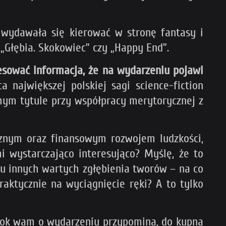
 wydawała się kierować w stronę fantasy i
k „Głębia. Skokowiec” czy „Happy End”.
sować informacja, że na wydarzeniu pojawi
ajwiększej polskiej sagi science-fiction
amym tytule przy współpracy merytorycznej z
cznym oraz finansowym rozwojem ludzkości,
i wystarczająco interesująco? Myślę, że to
lu innych wartych zgłębienia tworów – na co
raktycznie na wyciągnięcie ręki? A to tylko
smok wam o wydarzeniu przypomina, do kupna