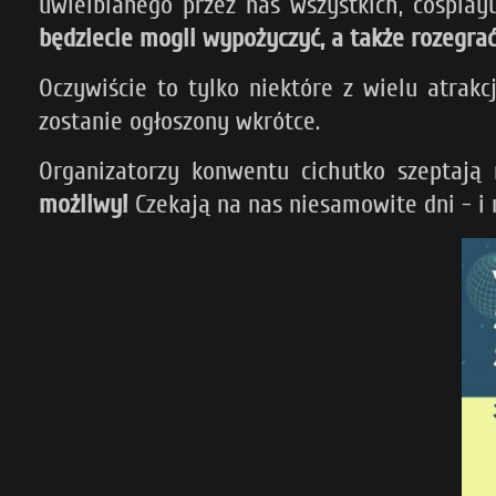
uwielbianego przez nas wszystkich, cosplay
będziecie mogli wypożyczyć, a także rozegrać
Oczywiście to tylko niektóre z wielu atrak
zostanie ogłoszony wkrótce.
Organizatorzy konwentu cichutko szeptają
możliwy!
Czekają na nas niesamowite dni - i 