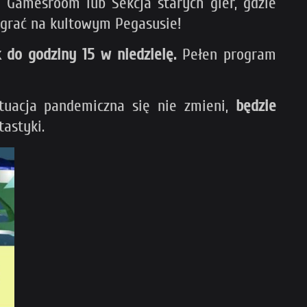
a Gamesroom lub Sekcja starych gier, gdzie
agrać na kultowym Pegasusie!
 do godziny 15 w niedzielę.
Pełen program
sytuacja pandemiczna się nie zmieni,
będzie
tastyki.