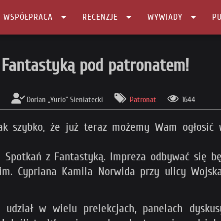
I WSPÓŁPRACA
RECENZJE
WYWIADY
PU
atronatem!
z Fantastyką pod patronatem!
Dorian „Yurio” Sieniatecki
Patronat
1644
 Tak szybko, że już teraz możemy Wam ogłosić
h Spotkań z Fantastyką. Impreza odbywać się b
m. Cypriana Kamila Norwida przy ulicy Wojsk
 udział w wielu prelekcjach, panelach dyskusy