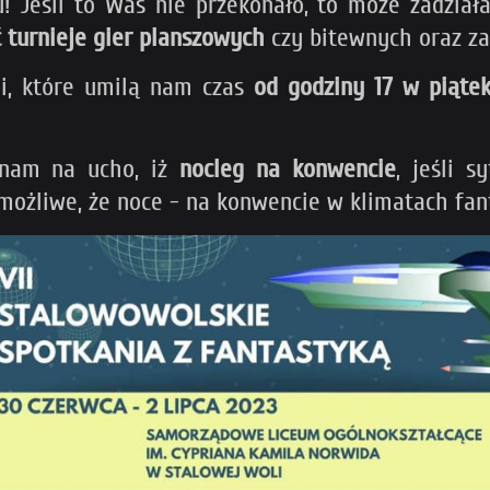
u! Jeśli to Was nie przekonało, to może zadział
 turnieje gier planszowych
czy bitewnych oraz z
cji, które umilą nam czas
od
godziny 17 w piątek
 nam na ucho, iż
nocleg na konwencie
, jeśli 
możliwe, że noce - na konwencie w klimatach fan