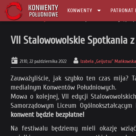
KONWENTY
PATRONAT 
Główna
Patronaty
VII Stalowowolskie Spotkania z Fantastyką pod p
VII Stalowowolskie Spotkania 
21:10, 22 października 2022
Izabela „Geijutsu” Mańkowska
Zauważyliście, jak szybko ten czas mija?
medialnym Konwentów Południowych.
Mowa o kolejnej, VII edycji Stalowowolskic
Samorządowym Liceum Ogólnokształcącym i
konwent będzie bezpłatne!
Na festiwalu będziemy mieli okazję wziąć