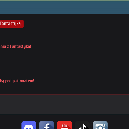
 Fantastyką
nia z Fantastyką!
yką pod patronatem!