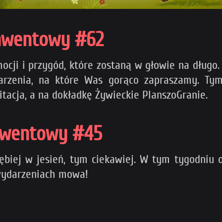
onwentowy #62
cji i przygód, które zostaną w głowie na długo.
ydarzenia, na które Was gorąco zapraszamy.
tacja, a na dokładkę Żywieckie PlanszoGranie.
onwentowy #45
biej w jesień, tym ciekawiej. W tym tygodniu o
h wydarzeniach mowa!