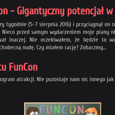
on - Gigantyczny potencjał w
y tygodnie (5-7 sierpnia 2016) i przyciągnął on 
t. Nieco przed samym wydarzeniem moje plany nie
wał inaczej. Nie oczekiwałem, że będzie to w
chobecną nudę. Czy miałem rację? Zobaczmy…
tu FunCon
rogram atrakcji. Nie pozostaje nam nic innego jak