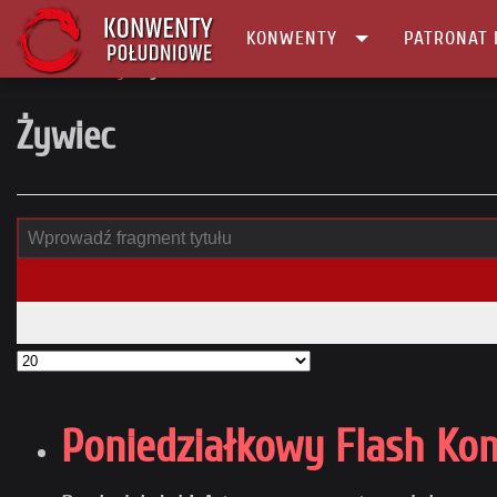
KONWENTY
PATRONAT 
Główna
tag
Żywiec
Żywiec
Poniedziałkowy Flash Ko