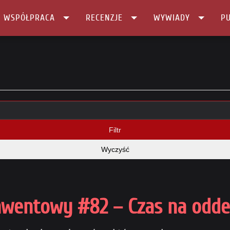
I WSPÓŁPRACA
RECENZJE
WYWIADY
PU
Filtr
Wyczyść
nwentowy #82 – Czas na odd