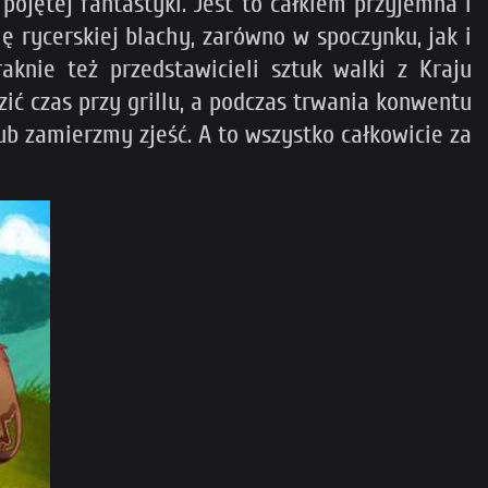
ojętej fantastyki. Jest to całkiem przyjemna i
 rycerskiej blachy, zarówno w spoczynku, jak i
knie też przedstawicieli sztuk walki z Kraju
ć czas przy grillu, a podczas trwania konwentu
ub zamierzmy zjeść. A to wszystko całkowicie za