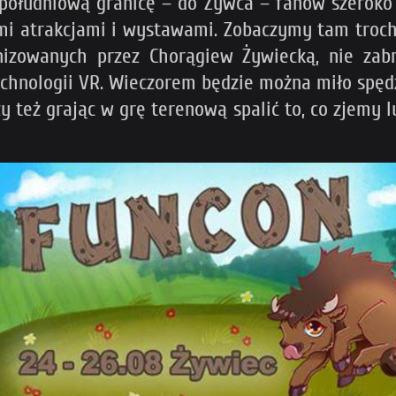
 południową granicę – do Żywca – fanów szeroko p
i atrakcjami i wystawami. Zobaczymy tam trochę
zowanych przez Chorągiew Żywiecką, nie zabra
chnologii VR. Wieczorem będzie można miło spędzi
y też grając w grę terenową spalić to, co zjemy l