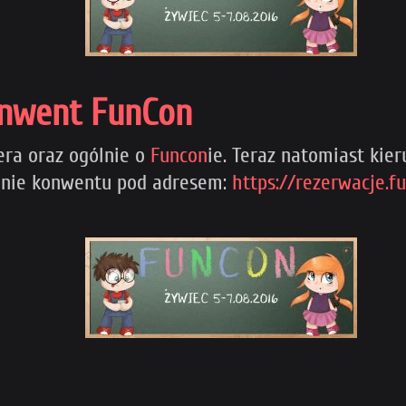
onwent FunCon
era oraz ogólnie o
Funcon
ie. Teraz natomiast kie
tronie konwentu pod adresem:
https://rezerwacje.f