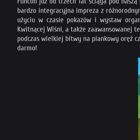
Funcon już od trzech lat ściąga pod naszą
bardzo integracyjna impreza z różnorodnym
użyciu w czasie pokazów i wystaw organi
Kwitnącej Wiśni, a także zaawansowanej te
podczas wielkiej bitwy na piankowy oręż cz
darmo!