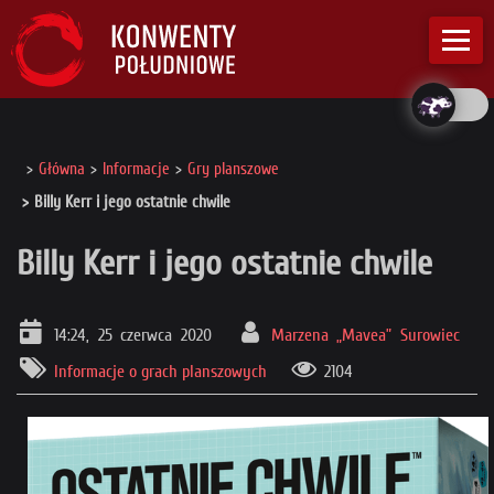
Główna
Informacje
Gry planszowe
Billy Kerr i jego ostatnie chwile
Billy Kerr i jego ostatnie chwile
14:24, 25 czerwca 2020
Marzena „Mavea” Surowiec
Informacje o grach planszowych
2104