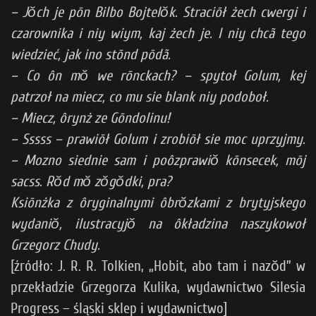
– Jŏch je pōn Bilbo Bojtelŏk. Straciōł żech cwergi i
czarownika i niy wiym, kaj żech je. I niy chcã tego
wiedzieć, jak ino stōnd pōdã.
– Co ôn mŏ we rōnckach? – spytoł Golum, kej
patrzoł na miecz, co mu sie blank niy podoboł.
– Miecz, ôrynż ze Gōndolinu!
– Sssss – prawiōł Golum i zrobiōł sie moc uprzyjmy.
– Mozno siednie sam i poôzprawiŏ kōnsecek, mōj
sacss. Rŏd mŏ zŏgŏdki, pra?
Ksiōnżka z ôryginalnymi ôbrŏzkami z brytyjskego
wydaniŏ, ilustracyjŏ na ôkładzina naszykowoł
Grzegorz Chudy.
[źródło: J. R. R. Tolkien, „Hobit, abo tam i nazŏd” w
przekładzie Grzegorza Kulika, wydawnictwo Silesia
Progress – śląski sklep i wydawnictwo]