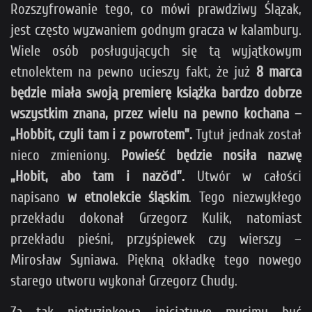
Rozszyfrowanie tego, co mówi prawdziwy Ślązak,
jest często wyzwaniem godnym gracza w kalambury.
Wiele osób posługujących się tą wyjątkowym
etnolektem na pewno ucieszy fakt, że już
8 marca
będzie miała swoją premierę książka bardzo dobrze
wszystkim znana, przez wielu na pewno kochana –
„Hobbit, czyli tam i z powrotem”.
Tytuł jednak został
nieco zmieniony.
Powieść będzie nosiła nazwę
„Hobit, abo tam i nazŏd
”
.
Utwór w całości
napisano
w etnolekcie śląskim
. Tego niezwykłego
przekładu dokonał Grzegorz Kulik, natomiast
przekładu pieśni, przyśpiewek czy wierszy –
Mirosław Syniawa. Piękną okładkę tego nowego
starego utworu wykonał Grzegorz Chudy.