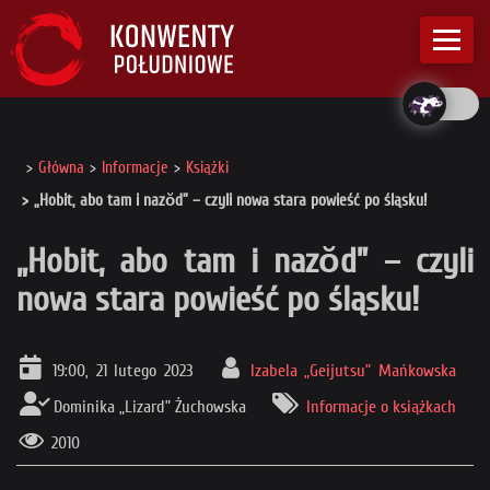
Główna
Informacje
Książki
„Hobit, abo tam i nazŏd” – czyli nowa stara powieść po śląsku!
„Hobit, abo tam i nazŏd” – czyli
nowa stara powieść po śląsku!
19:00, 21 lutego 2023
Izabela „Geijutsu” Mańkowska
Dominika „Lizard” Żuchowska
Informacje o książkach
2010