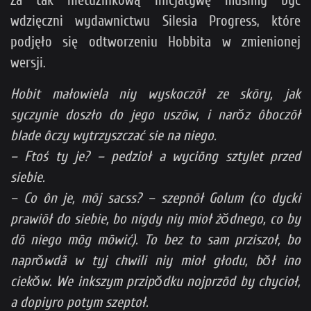
Za tak nietuzinkową inicjatywę musimy być
wdzięczni wydawnictwu Silesia Progress, które
podjęło się odtworzeniu Hobbita w zmienionej
wersji.
Hobit małowiela niy wyskoczōł ze skōry, jak
syczynie doszło do jego uszōw, i narŏz ôboczōł
blade ôczy wytrzyszczać sie na niego.
– Ftoś ty je? – pedzioł a wyciōng sztylet przed
siebie.
– Co ôn je, mōj sacss? – szepnōł Golum (co dycki
prawiōł do siebie, bo nigdy niy mioł żŏdnego, co by
dō niego mōg mōwić). To bez to sam prziszoł, bo
naprŏwdã w tyj chwili niy mioł głodu, bŏł ino
ciekŏw. We inkszym przipŏdku nojprzōd by chycioł,
a dopiyro potym szeptoł.