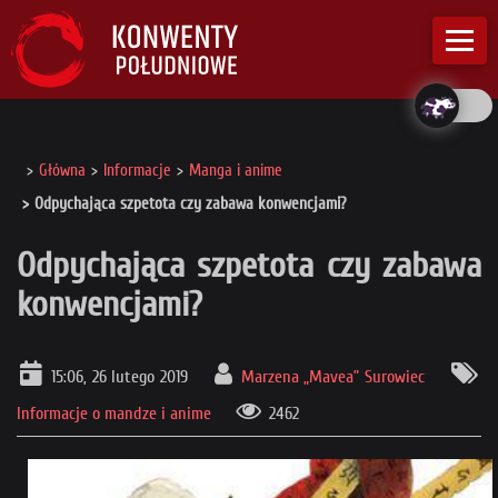
Główna
Informacje
Manga i anime
Odpychająca szpetota czy zabawa konwencjami?
Odpychająca szpetota czy zabawa
konwencjami?
15:06, 26 lutego 2019
Marzena „Mavea” Surowiec
Informacje o mandze i anime
2462