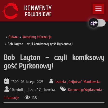
Główna
Konwenty Informacje
Bob Layton – czyli komiksowy gość Pyrkonowy!
Bob Layton – czyli komiksowy
gość Pyrkonowy!
17:00, 05 lutego 2023
Izabela „Geijutsu” Mańkowska
Dominika „Lizard” Żuchowska
Konwenty/Wydarzenia -
Informacje
1427