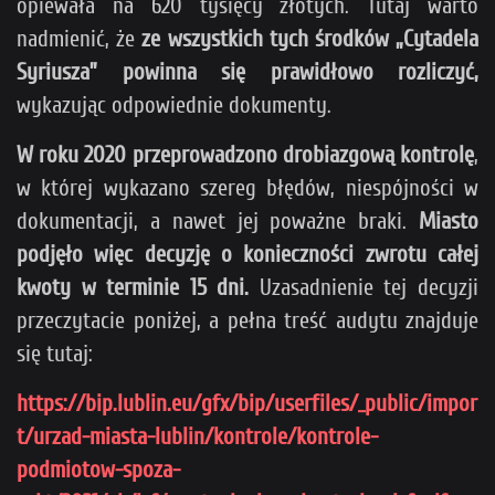
opiewała na 620 tysięcy złotych. Tutaj warto
nadmienić, że
ze wszystkich tych środków „Cytadela
Syriusza” powinna się prawidłowo rozliczyć,
wykazując odpowiednie dokumenty.
W roku 2020 przeprowadzono drobiazgową kontrolę
,
w której wykazano szereg błędów, niespójności w
dokumentacji, a nawet jej poważne braki.
Miasto
podjęło więc decyzję o konieczności zwrotu całej
kwoty w terminie 15 dni.
Uzasadnienie tej decyzji
przeczytacie poniżej, a pełna treść audytu znajduje
się tutaj:
https://bip.lublin.eu/gfx/bip/userfiles/_public/impor
t/urzad-miasta-lublin/kontrole/kontrole-
podmiotow-spoza-