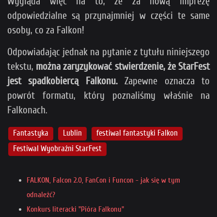
Wygląda więc na to, że za nową imprezę
odpowiedzialne są przynajmniej w części te same
osoby, co za Falkon!
Odpowiadając jednak na pytanie z tytułu niniejszego
tekstu,
można zaryzykować stwierdzenie, że StarFest
jest spadkobiercą Falkonu.
Zapewne oznacza to
powrót formatu, który poznaliśmy właśnie na
Falkonach.
Fantastyka
Lublin
festiwal fantastyki Falkon
Festiwal Wyobraźni StarFest
FALKON, Falcon 2.0, FanCon i Funcon - jak się w tym
odnaleźć?
Konkurs literacki "Pióra Falkonu"