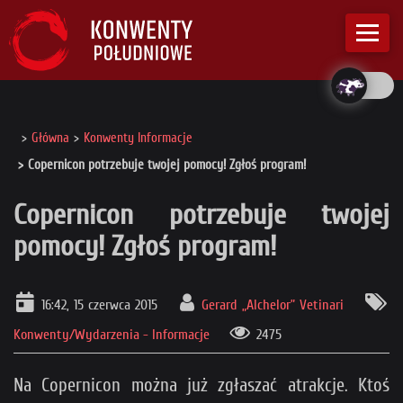
Główna
Konwenty Informacje
Copernicon potrzebuje twojej pomocy! Zgłoś program!
Copernicon potrzebuje twojej
pomocy! Zgłoś program!
16:42, 15 czerwca 2015
Gerard „Alchelor” Vetinari
Konwenty/Wydarzenia - Informacje
2475
Na Copernicon można już zgłaszać atrakcje. Ktoś