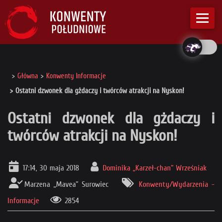
Główna
Konwenty Informacje
Ostatni dzwonek dla gżdaczy i twórców atrakcji na Nyskon!
Ostatni dzwonek dla gżdaczy i
twórców atrakcji na Nyskon!
17:14, 30 maja 2018
Dominika „Karzeł-chan” Wrześniak
Marzena „Mavea” Surowiec
Konwenty/Wydarzenia -
Informacje
2854