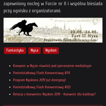
zapewniony nocleg w Forcie nr II i wspólna biesiada
przy ognisku z organizatorami.
Fantastyka
Nysa
Nyskon
Konwent w Nysie również pod patronatem medialnym
Poniedziałkowy Flash Konwentowy #74
Program Nyskonu 2019 już dostępny!
Poniedziałkowy Flash Konwentowy #122
Relacja z konwentu: Nyskon 2019 - Konwent dla każdego?