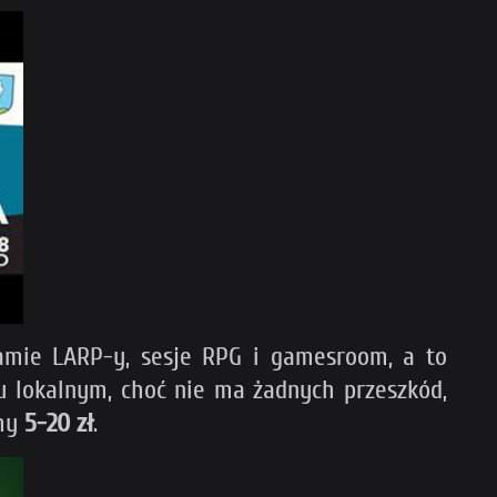
amie LARP-y, sesje RPG i gamesroom, a to
u lokalnym, choć nie ma żadnych przeszkód,
my
5-20 zł
.