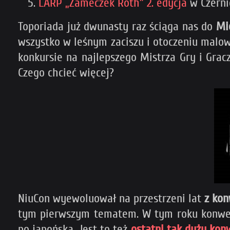
LARP „Zameczek Roth” 2. edycja
w Czerni
Toporiada już dwunasty raz ściąga nas do
Mi
wszystko w leśnym zaciszu i otoczeniu malo
konkursie na najlepszego Mistrza Gry i Grac
Czego chcieć więcej?
NiuCon wyewoluował na przestrzeni lat
z kon
tym pierwszym tematem. W tym roku konwencj
po japońską. Jest to też
ostatni tak duży ko