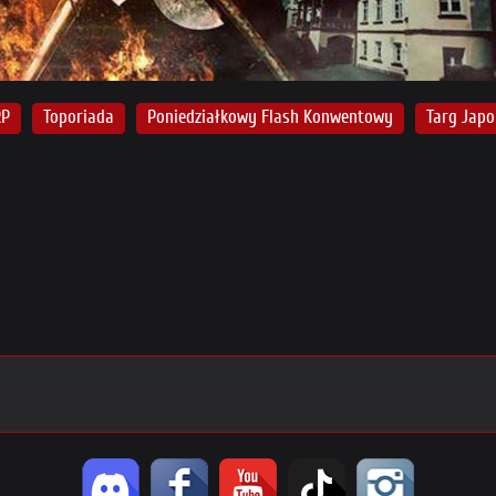
RP
Toporiada
Poniedziałkowy Flash Konwentowy
Targ Japo