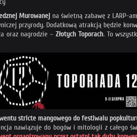
cy
edznej Murowanej
na świetną zabawę z LARP-ami
wniczej przyrody. Dodatkową atrakcją będzie kon
za oraz nagrodzie –
Złotych Toporach
. To wszyst
wentu stricte mangowego do festiwalu popkultur
a nawiązuje do bogów i mitologii z całego świat
nwent organizowany przez
ostatni tak duży konwe