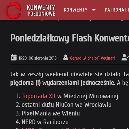
KONWENTY
PATRONAT 
Główna
Konwenty Informacje
Poniedziałkowy Flash Konwentowy #8
Poniedziałkowy Flash Konwen
16:20, 06 sierpnia 2018
Gerard „Alchelor” Vetinari
Jak w zeszły weekend niewiele się działo, t
pięcioma (!) wydarzeniami jednocześnie
. A bę
Toporiada XII
w Miedznej Murowanej
ostatni duży NiuCon we Wrocławiu
PixelMania we Wleniu
NERD w Raciborzu