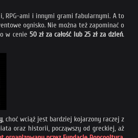
, RPG-ami i innymi grami fabularnymi. A to
wentowe ognisko. Nie można też zapominać o
ko w cenie
50 zł za całość lub 25 zł za dzień
.
y
, choć wciąż jest bardziej kojarzony raczej z
a oraz historii, począwszy od greckiej, aż
nt organizowany przez Fundację Popcooltura
,