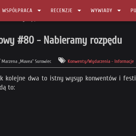
I WSPÓŁPRACA
RECENZJE
WYWIADY
PU
0 - Nabieramy rozpędu
towy #80 - Nabieramy rozpędu
Marzena „Mavea” Surowiec
Konwenty/Wydarzenia - Informacje
ak kolejne dwa to istny wysyp konwentów i fest
dą to: