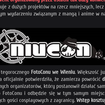
nuje z dużych projektów na rzecz mniejszych, lecz
szym wydarzeniu związanym z mangą i anime w na
ą tegorocznego
FotoConu we Wleniu
. Większość ju
a oficjalnie potwierdziła, że zamierza powrócić
d
nych organizatorów, który postanowił działać sa
 FotoConu i odbędzie się w tym samym miejscu
ych gości cosplayowych z zagranicy.
Wstęp kosztu