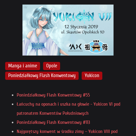
Manga i anime
Opole
Poniedziałkowy Flash Konwentowy
Yukicon
Poniedziałkowy Flash Konwentowy #55
Łańcuchy na oponach i uszka na głowie - Yukicon VI pod
patronatem Konwentów Południowych
Poniedziałkowy Flash Konwentowy #113
Najgorętszy konwent w środku zimy – Yukicon VIII pod