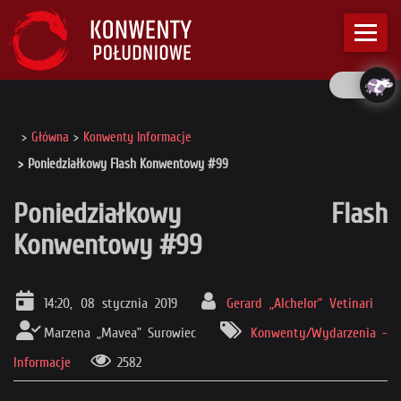
Główna
Konwenty Informacje
Poniedziałkowy Flash Konwentowy #99
Poniedziałkowy Flash
Konwentowy #99
14:20, 08 stycznia 2019
Gerard „Alchelor” Vetinari
Marzena „Mavea” Surowiec
Konwenty/Wydarzenia -
Informacje
2582