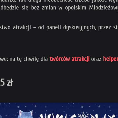
odbędzie się bez zmian w opolskim Młodzież
wo atrakcji – od paneli dyskusyjnych, przez sto
owe: na tę chwilę dla
twórców atrakcji
oraz
helpe
5 zł