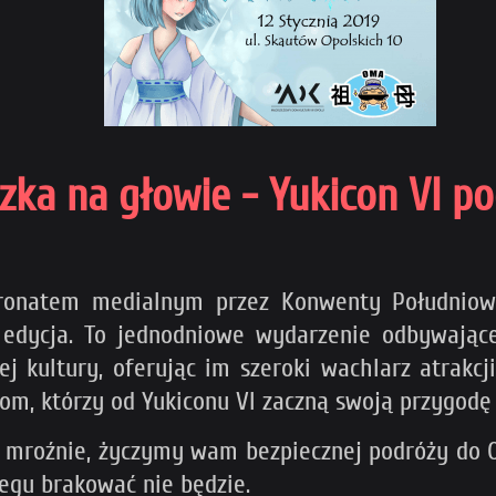
szka na głowie - Yukicon VI 
ronatem medialnym przez Konwenty Południowe,
ycja. To jednodniowe wydarzenie odbywające s
j kultury, oferując im szeroki wachlarz atrakcj
m, którzy od Yukiconu VI zaczną swoją przygodę 
le mroźnie, życzymy wam bezpiecznej podróży do
egu brakować nie będzie.