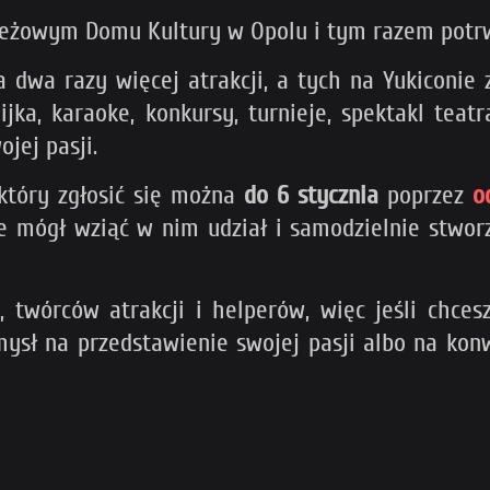
ieżowym Domu Kultury w Opolu i tym razem potrwa
dwa razy więcej atrakcji, a tych na Yukiconie 
gijka, karaoke, konkursy, turnieje, spektakl te
jej pasji.
który zgłosić się można
do 6 stycznia
poprzez
o
e mógł wziąć w nim udział i samodzielnie stworz
 twórców atrakcji i helperów, więc jeśli chcesz
ysł na przedstawienie swojej pasji albo na konw