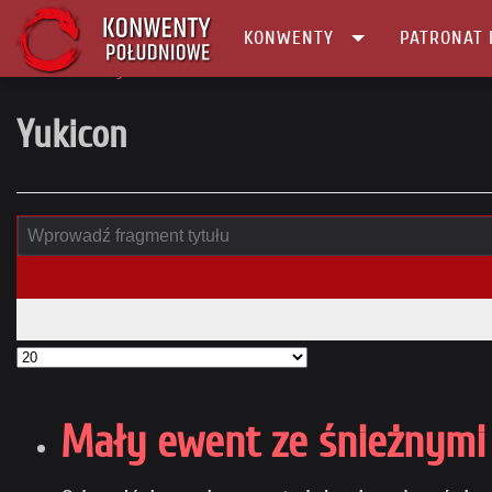
KONWENTY
PATRONAT 
Główna
tag
Yukicon
Yukicon
Mały ewent ze śnieżnymi 