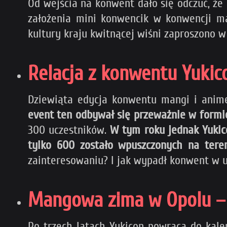
Od wejścia na konwent dało się odczuć, że 
założenia mini konwencik w konwencji m
kultury kraju kwitnącej wiśni zaproszono w
Relacja z konwentu Yukico
Dziewiąta edycja konwentu mangi i ani
event ten odbywał się przeważnie w formi
300 uczestników.
W tym roku jednak Yuki
tylko 600 zostało wpuszczonych na ter
zainteresowaniu? I jak wypadł konwent w 
Mangowa zima w Opolu – 
Po trzech latach Yukicon powraca do kale