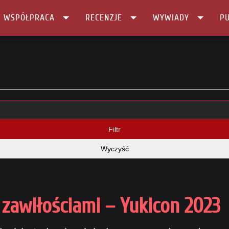
I WSPÓŁPRACA
RECENZJE
WYWIADY
PU
Filtr
Wyczyść
zawiłościami – Yukicon 2023