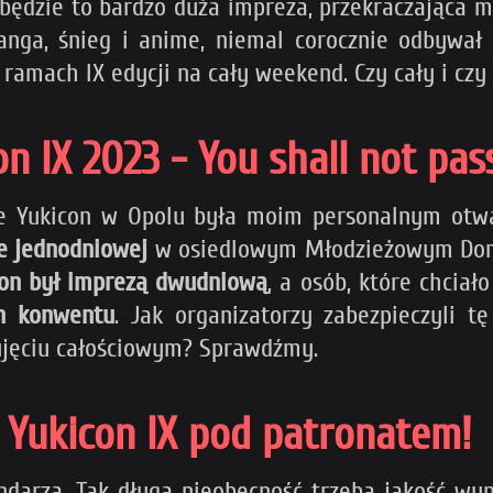
będzie to bardzo duża impreza, przekraczająca mo
anga, śnieg i anime, niemal corocznie odbywał
 ramach IX edycji na cały weekend. Czy cały i czy
n IX 2023 - You shall not pas
me Yukicon w Opolu była moim personalnym ot
e jednodniowej
w osiedlowym Młodzieżowym Domu 
con był imprezą dwudniową
, a osób, które chciał
en konwentu
. Jak organizatorzy zabezpieczyli t
ujęciu całościowym? Sprawdźmy.
Yukicon IX pod patronatem!
ndarza. Tak długą nieobecność trzeba jakość wyn