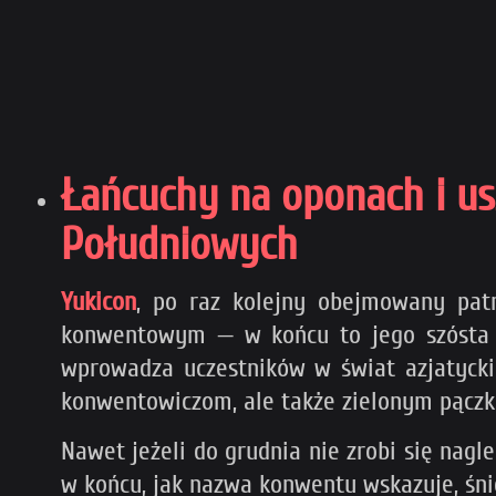
Łańcuchy na oponach i u
Południowych
Yukicon
, po raz kolejny obejmowany pat
konwentowym — w końcu to jego szósta ed
wprowadza uczestników w świat azjatyckie
konwentowiczom, ale także zielonym pączko
Nawet jeżeli do grudnia nie zrobi się nag
w końcu, jak nazwa konwentu wskazuje, śni