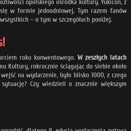
żliwości opolskiego ośrodka kultury. Yukicon, z
 się w formie jednodniowej. Tym razem fanów
 wszystkich – o tym w szczegółach poniżej.
s!
warciem roku konwentowego.
W zeszłych latach
Kultury, rokrocznie ściągając do siebie około
o wejść na wydarzenie, było blisko 1000, z czego
ę sytuację? Czy wiedzieli o znacznie większym
agrodzić, dlatego 9. edycja wydarzenia potrwa