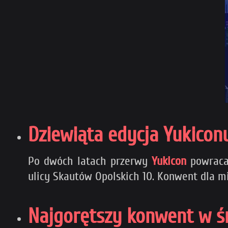
Dziewiąta edycja Yukicon
Po dwóch latach przerwy
Yukicon
powraca
ulicy Skautów Opolskich 10. Konwent dla m
Najgorętszy konwent w śr