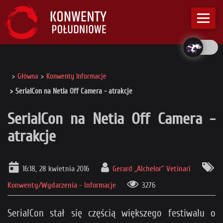
Główna
Konwenty Informacje
SerialCon na Netia Off Camera - atrakcje
SerialCon na Netia Off Camera -
atrakcje
16:18, 28 kwietnia 2016
Gerard „Alchelor” Vetinari
Konwenty/Wydarzenia - Informacje
3276
SerialCon stał się częścią większego festiwalu o