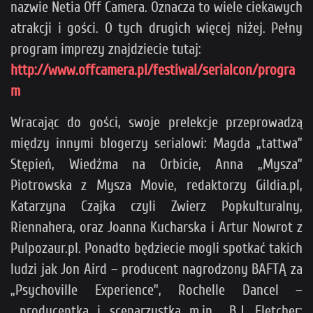
nazwie Netia Off Camera. Oznacza to wiele ciekawych
atrakcji i gości. O tych drugich więcej niżej. Pełny
program imprezy znajdziecie tutaj:
http://www.offcamera.pl/festiwal/serialcon/progra
m
Wracając do gości, swoje prelekcje przeprowadzą
między innymi blogerzy serialowi: Magda „tattwa”
Stępień, Wiedźma na Orbicie, Anna „Mysza”
Piotrowska z Mysza Movie, redaktorzy Gildia.pl,
Katarzyna Czajka czyli Zwierz Popkulturalny,
Riennahera, oraz Joanna Kucharska i Artur Nowrot z
Pulpozaur.pl. Ponadto będziecie mogli spotkać takich
ludzi jak Jon Aird – producent nagrodzony BAFTĄ za
„Psychoville Experience”, Rochelle Dancel –
producentka i scenarzystka m.in. „B.J. Fletcher: