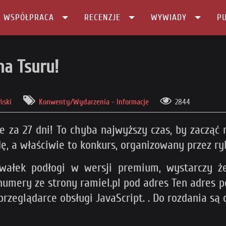
I WSPÓŁPRACA
RECENZJE
WYWIADY
PU
u!
na Tsuru!
ński
Konwenty/Wydarzenia - Informacje
2844
nie za 27 dni! To chyba najwyższy czas, by zacząć
dę, a właściwie to konkurs, organizowany przez r
awałek podłogi w wersji premium, wystarczy że
 numery ze strony ramiel.pl pod adres
Ten adres 
przeglądarce obsługi JavaScript.
. Do rozdania są 