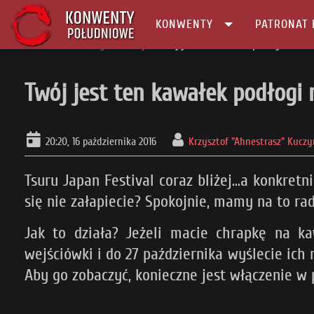
KONWENTY
PATRONAT 
Główna
Konwenty Informacje
Twój jest ten kawałek podłogi na Tsur
Twój jest ten kawałek podłogi 
20:20, 16 października 2016
Krzysztof "Ahnestrasz" Kuczy
Tsuru Japan Festival coraz bliżej...a konkret
się nie załapiecie? Spokojnie, mamy na to ra
Jak to działa? Jeżeli macie chrapkę na k
wejściówki i do 27 października wyślecie ich
Aby go zobaczyć, konieczne jest włączenie w 