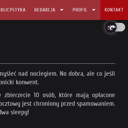
BLICYSTYKA
REDAKCJA
PROFIL
KONTAKT
 myśleć nad noclegiem. No dobra, ale co jeśli
ybnicki konwent.
 zbierzecie 10 osób, które mają opłacone
pocztowy jest chroniony przed spamowaniem.
dwa sleepy!