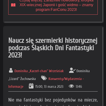
Czytaj więcej: Zaraźliwe nowotwory, erotyka
XIX-wiecznej Japonii i gość widmo – znamy
program FanConu 2023!
Naucz się szermierki historycznej
podczas Śląskich Dni Fantastyki
2023!
Dominika „Karzeł-chan” Wrześniak
Dominika
„Lizard” Żuchowska
Konwenty/Wydarzenia -
Informacje
15:00, 13 marca 2023
1346
Nie ma fantastyki bez pojedynków na miecze,