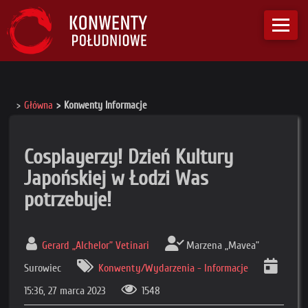
Główna
Konwenty Informacje
Cosplayerzy! Dzień Kultury
Japońskiej w Łodzi Was
potrzebuje!
Gerard „Alchelor” Vetinari
Marzena „Mavea”
Surowiec
Konwenty/Wydarzenia - Informacje
15:36, 27 marca 2023
1548