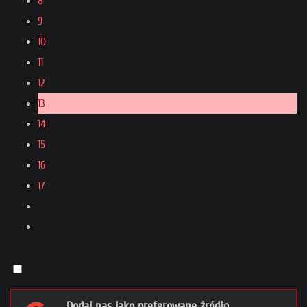
8
9
10
11
12
13
14
15
16
17
Dodaj nas jako preferowane źródło