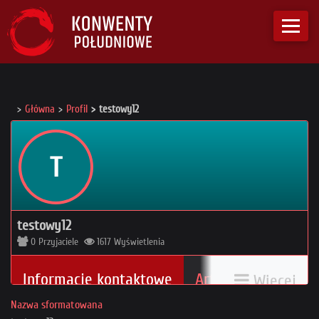
Główna
Profil
testowy12
T
testowy12
0
Przyjaciele
1617
Wyświetlenia
Informacje kontaktowe
Artykuły
Więcej
2
Nazwa sformatowana
My Conventions List
Statystyki
8 / 0