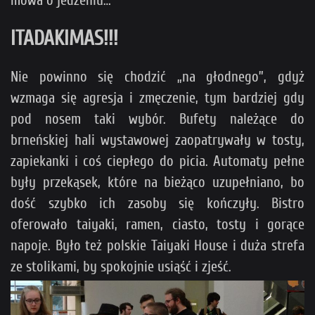
mowa o jedzeniu…
ITADAKIMAS!!!
Nie powinno się chodzić „na głodnego”, gdyż
wzmaga się agresja i zmęczenie, tym bardziej gdy
pod nosem taki wybór. Bufety należące do
brneńskiej hali wystawowej zaopatrywały w tosty,
zapiekanki i coś ciepłego do picia. Automaty pełne
były przekąsek, które na bieżąco uzupełniano, bo
dość szybko ich zasoby się kończyły. Bistro
oferowało taiyaki, ramen, ciasto, tosty i gorące
napoje. Było też polskie Taiyaki House i duża strefa
ze stolikami, by spokojnie usiąść i zjeść.