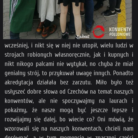
wcześniej, i nikt się w niej nie utopił, wielu ludzi w
strojach robionych własnoręcznie, jak i kupnych i
nikt nikogo palcami nie wytykał, no chyba że miał
genialny strój, to przykuwał uwagę innych. Ponadto
akredytacja działała bez zarzutu. Miło było też
usłyszeć dobre słowa od Czechów na temat naszych
konwentów, ale nie spoczywajmy na laurach i
pokażmy, że nasze mogą być jeszcze lepsze i
rozwijajmy się dalej, bo wiecie co? Oni mówią, że
wzorowali się na naszych konwentach, chcieli nam
dorównać, a w tym momencie w znacznej części