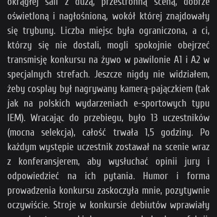
okrągłej sali z dużą, przestronną sceną, dobrze
oświetloną i nagłośnioną, wokół której znajdowały
się trybuny. Liczba miejsc była ograniczona, a ci,
którzy się nie dostali, mogli spokojnie obejrzeć
transmisję konkursu na żywo w pawilonie A1 i A2 w
specjalnych strefach. Jeszcze nigdy nie widziałem,
żeby cosplay był nagrywany kamerą-pajączkiem (tak
jak na polskich wydarzeniach e-sportowych typu
IEM). Wracając do przebiegu, było 13 uczestników
(mocna selekcja), całość trwała 1,5 godziny. Po
każdym występie uczestnik zostawał na scenie wraz
z konferansjerem, aby wysłuchać opinii jury i
odpowiedzieć na ich pytania. Humor i forma
prowadzenia konkursu zaskoczyła mnie, pozytywnie
oczywiście. Stroje w konkursie debiutów wprawiały