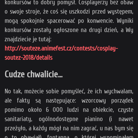
konkursów to dobry pomysł. Cosplayerzy bez obaw
o swoje stroje, że coś się uszkodzi przed występem,
mogą spokojnie spacerować po konwencie. Wyniki
konkursów zostały ogłoszone na drugi dzień, a Wy
znajdziecie je tutaj:
http://souteze.animefest.cz/contests/cosplay-
soutez-2018/details
Cudze chwalicie…
No tak, możecie sobie pomyśleć, że ich wychwalam,
ale fakty są następujące: wzorcowy porządek
pomimo około 6 000 ludzi na obiekcie, czyste
sanitariaty, ogólnodostępne pianino (i nawet
przeżyło, a każdy mógł na nim zagrać, u nas bym się
o to obawiał), fontanna,
o której wspominałem