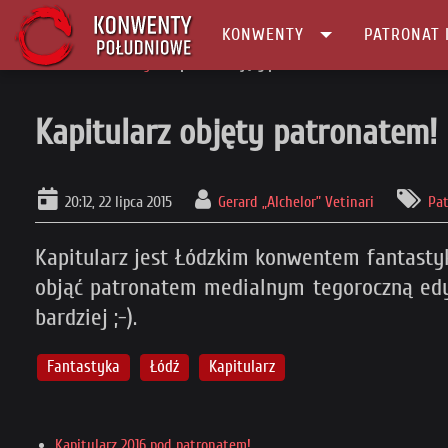
KONWENTY
PATRONAT 
Główna
Patronaty
Kapitularz objęty patronatem!
Kapitularz objęty patronatem!
20:12, 22 lipca 2015
Gerard „Alchelor” Vetinari
Pa
Kapitularz jest Łódzkim konwentem fantastyki
objąć patronatem medialnym tegoroczną edyc
bardziej ;-).
Fantastyka
Łódź
Kapitularz
Kapitularz 2016 pod patronatem!