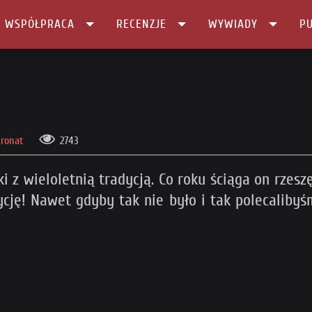
I WSPÓŁPRACA
RECENZJE
WYWIADY
PU
tronat
2743
 z wieloletnią tradycją. Co roku ściąga on rzesz
ję! Nawet gdyby tak nie było i tak polecaliby