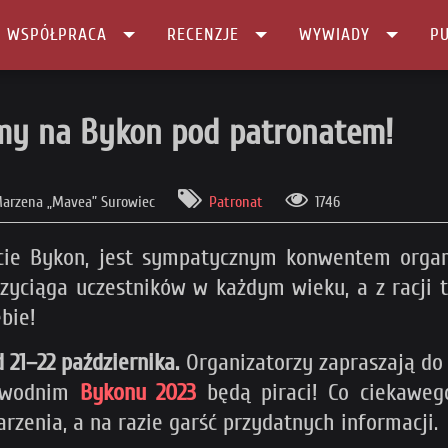
I WSPÓŁPRACA
RECENZJE
WYWIADY
PU
patronatem!
amy na Bykon pod patronatem!
arzena „Mavea” Surowiec
Patronat
1746
cie Bykon, jest sympatycznym konwentem organ
zyciąga uczestników w każdym wieku, a z racji 
bie!
21–22 października.
Organizatorzy zapraszają d
ewodnim
Bykonu 2023
będą piraci! Co ciekaweg
zenia, a na razie garść przydatnych informacji.