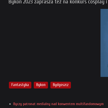
Bykon 2023 zaprasza też na konkurs cosplay i
Fantastyka
Bykon
Bydgoszcz
Byczy patronat medialny nad konwentem multifandomowym