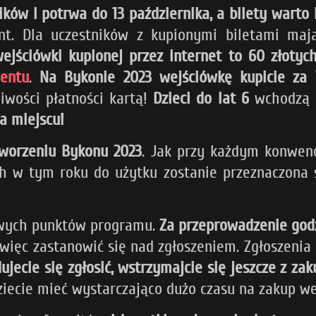
ików i potrwa do 13 października, a bilety warto 
ent. Dla uczestników z kupionymi biletami maj
ejściówki kupionej przez internet to 60 złotyc
wentu
.
Na Bykonie 2023 wejściówkę kupicie za 
iwości płatności kartą!
Dzieci do lat 6
wchodzą 
na miejscu!
tworzeniu Bykonu 2023
. Jak przy każdym konwenc
h w tym roku do użytku zostanie przeznaczona 
awych punktów programu.
Za przeprowadzenie godzi
 więc zastanowić się nad zgłoszeniem. Zgłoszenia
dujecie się zgłosić, wstrzymajcie się jeszcze z 
ziecie mieć wystarczająco dużo czasu na zakup w