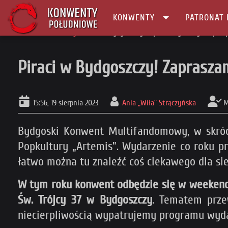
KONWENTY
PATRONAT 
Główna
Patronaty
Piraci w Bydgoszczy! Zapraszamy na Bykon pod 
Piraci w Bydgoszczy! Zaprasz
15:56, 19 sierpnia 2023
Ania „Wiła” Strączyńska
M
Bydgoski Konwent Multifandomowy, w skró
Popkultury „Artemis”. Wydarzenie co roku pr
łatwo można tu znaleźć coś ciekawego dla sie
W tym roku konwent odbędzie się w weekend 
Św. Trójcy 37 w Bydgoszczy
. Tematem prz
niecierpliwością wypatrujemy programu wydar