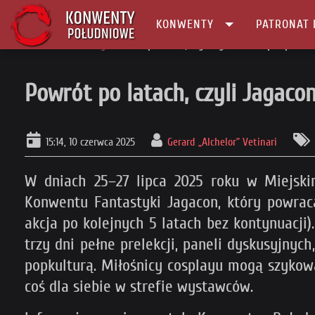
KONWENTY
PATRONAT 
Główna
Patronaty
Powrót po latach, czyli Jagacon 2025 pod patr
Powrót po latach, czyli Jaga
15:14, 10 czerwca 2025
Gerard „Alchelor” Vetinari
W dniach 25–27 lipca 2025 roku w Miejski
Konwentu Fantastyki Jagacon, który powrac
akcja po kolejnych 5 latach bez kontynuacji
trzy dni pełne prelekcji, paneli dyskusyjnych
popkulturą. Miłośnicy cosplayu mogą szykowa
coś dla siebie w strefie wystawców.