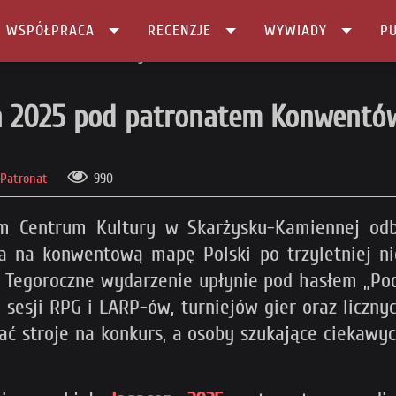
I WSPÓŁPRACA
RECENZJE
WYWIADY
PU
onatem Konwentów Południowych
con 2025 pod patronatem Konwent
Patronat
990
m Centrum Kultury w Skarżysku-Kamiennej odbę
a na konwentową mapę Polski po trzyletniej ni
). Tegoroczne wydarzenie upłynie pod hasłem „P
, sesji RPG i LARP-ów, turniejów gier oraz liczny
ć stroje na konkurs, a osoby szukające ciekawy