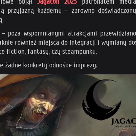
dniowe objął
Jagacon 2025
patronatem medial
nią przyjazną każdemu – zarówno doświadczon
ą.
– poza wspomnianymi atrakcjami przewidziano t
raknie również miejsca do integracji i wymiany 
nce fiction, fantasy, czy steampunku.
cze żadne konkrety odnośne imprezy.