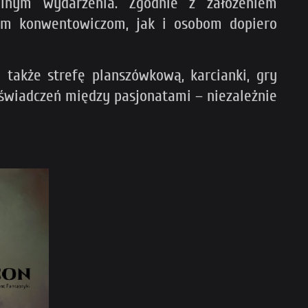
nym wydarzenia. Zgodnie z założeniem
ym konwentowiczom, jak i osobom dopiero
akże strefę planszówkową, karcianki, gry
doświadczeń między pasjonatami – niezależnie