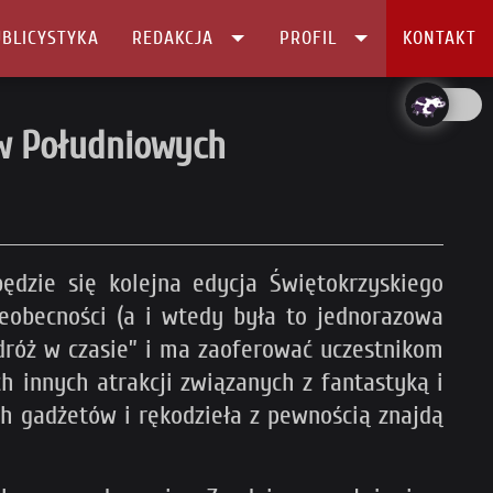
BLICYSTYKA
REDAKCJA
PROFIL
KONTAKT
ów Południowych
dzie się kolejna edycja Świętokrzyskiego
eobecności (a i wtedy była to jednorazowa
odróż w czasie” i ma zaoferować uczestnikom
ch innych atrakcji związanych z fantastyką i
ch gadżetów i rękodzieła z pewnością znajdą