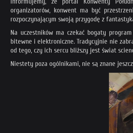
Informujemy, że portal Konwenty Połu
organizatorów, konwent ma być przestrze
rozpoczynającym swoją przygodę z fantastyk
Na uczestników ma czekać bogaty program 
bitewne i elektroniczne. Tradycyjnie nie zab
od tego, czy ich sercu bliższy jest świat scie
Niestety poza ogólnikami, nie są znane jesz