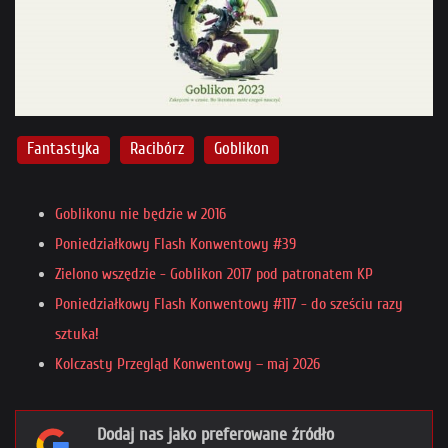
Fantastyka
Racibórz
Goblikon
Goblikonu nie będzie w 2016
Poniedziałkowy Flash Konwentowy #39
Zielono wszędzie - Goblikon 2017 pod patronatem KP
Poniedziałkowy Flash Konwentowy #117 - do sześciu razy
sztuka!
Kolczasty Przegląd Konwentowy – maj 2026
Dodaj nas jako preferowane źródło