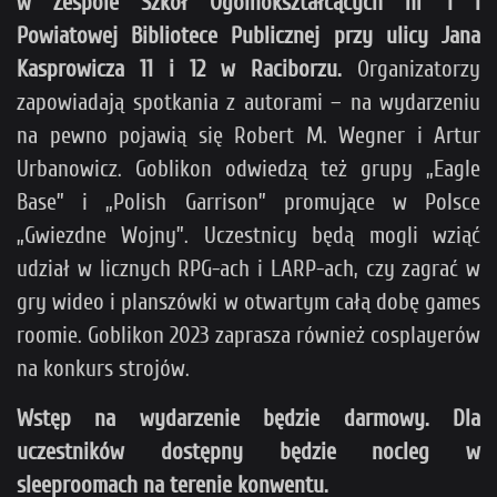
w Zespole Szkół Ogólnokształcących nr 1 i
Powiatowej Bibliotece Publicznej przy ulicy
Jana
Kasprowicza 11 i 12
w Raciborzu.
Organizatorzy
zapowiadają spotkania z autorami – na wydarzeniu
na pewno pojawią się Robert M. Wegner i Artur
Urbanowicz. Goblikon odwiedzą też grupy „Eagle
Base” i „Polish Garrison” promujące w Polsce
„Gwiezdne Wojny”. Uczestnicy będą mogli wziąć
udział w licznych RPG-ach i LARP-ach, czy zagrać w
gry wideo i planszówki w otwartym całą dobę games
roomie. Goblikon 2023 zaprasza również cosplayerów
na konkurs strojów.
Wstęp na wydarzenie będzie darmowy. Dla
uczestników dostępny będzie nocleg w
sleeproomach na terenie konwentu.