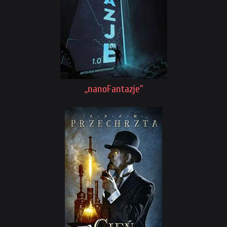
„nanoFantazje”