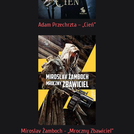
Adam Przechrzta – „Cień”
Miroslav Żamboch - „Mroczny Zbawiciel”