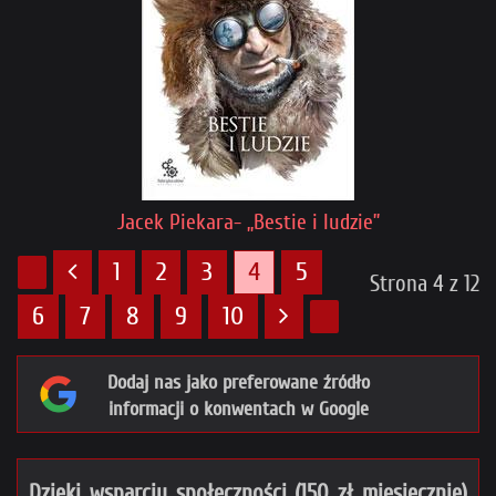
Jacek Piekara- „Bestie i ludzie”
1
2
3
4
5
Strona 4 z 12
6
7
8
9
10
Dodaj nas jako preferowane źródło
informacji o konwentach w Google
Dzięki wsparciu społeczności (150 zł miesięcznie)