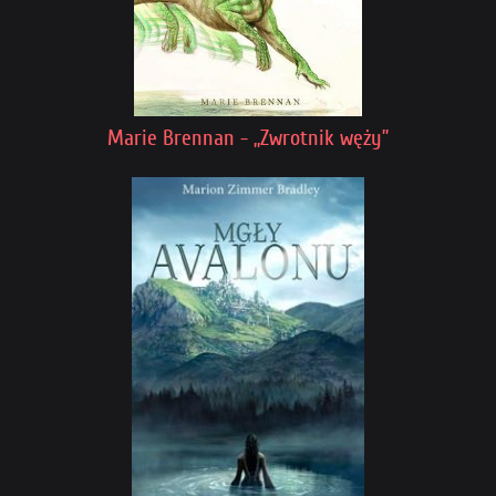
Marie Brennan - „Zwrotnik węży”