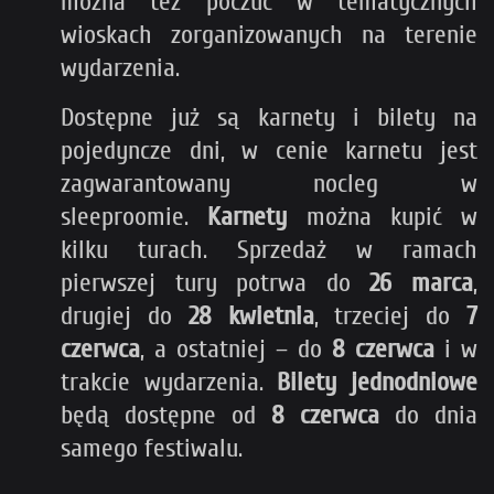
można też poczuć w tematycznych
wioskach zorganizowanych na terenie
wydarzenia.
Dostępne już są karnety i bilety na
pojedyncze dni, w cenie karnetu jest
zagwarantowany nocleg w
sleeproomie.
Karnety
można kupić w
kilku turach. Sprzedaż w ramach
pierwszej tury potrwa do
26 marca
,
drugiej do
28 kwietnia
, trzeciej do
7
czerwca
, a ostatniej – do
8 czerwca
i w
trakcie wydarzenia.
Bilety jednodniowe
będą dostępne od
8 czerwca
do dnia
samego festiwalu.