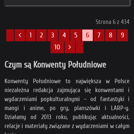
Strona 6 z 434
1
2
3
4
5
6
7
8
9
10
Czym są Konwenty Południowe
Konwenty Południowe to największa w Polsce
niezależna redakcja zajmująca się konwentami i
wydarzeniami popkulturalnymi – od fantastyki i
mangi i anime, po gry, planszówki i LARP-y.
Działamy od 2013 roku, publikując aktualności,
relacje i materiały związane z wydarzeniami w całym