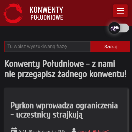
Szukaj
Konwenty Południowe - z nami
nie przegapisz żadnego konwentu!
Pyrkon wprowadza ograniczenia
- uczestnicy strajkują
8:41, 28 października 2025
Gerard „Alchelor”