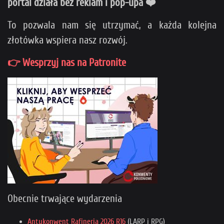
portal działa bez reklam i pop-upa ❤️
To pozwala nam się utrzymać, a każda kolejna
złotówka wspiera nasz rozwój.
👉 Wesprzyj nas na Patronite
Obecnie trwające wydarzenia
Antykonwent Rafineria 2026 R16
(LARP i RPG)