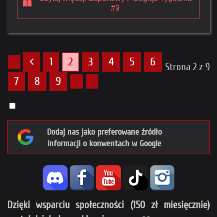
#9
1
2
3
4
5
6
Strona 2 z 9
7
8
9
Dodaj nas jako preferowane źródło
informacji o konwentach w Google
Dzięki wsparciu społeczności (150 zł miesięcznie)