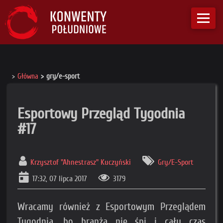
Główna
gry/e-sport
Esportowy Przegląd Tygodnia
#17
Krzysztof "Ahnestrasz" Kuczyński
Gry/E-Sport
17:32, 07 lipca 2017
3179
Wracamy również z Esportowym Przeglądem
Tygodnia, bo branża nie śpi i cały czas