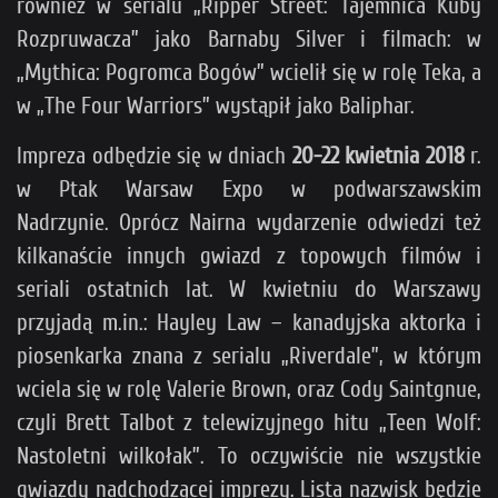
również w serialu „Ripper Street: Tajemnica Kuby
Rozpruwacza” jako Barnaby Silver i filmach: w
„Mythica: Pogromca Bogów” wcielił się w rolę Teka, a
w „The Four Warriors” wystąpił jako Baliphar.
Impreza odbędzie się w dniach
20-22 kwietnia 2018
r.
w Ptak Warsaw Expo w podwarszawskim
Nadrzynie. Oprócz Nairna wydarzenie odwiedzi też
kilkanaście innych gwiazd z topowych filmów i
seriali ostatnich lat. W kwietniu do Warszawy
przyjadą m.in.: Hayley Law – kanadyjska aktorka i
piosenkarka znana z serialu „Riverdale”, w którym
wciela się w rolę Valerie Brown, oraz Cody Saintgnue,
czyli Brett Talbot z telewizyjnego hitu „Teen Wolf:
Nastoletni wilkołak”. To oczywiście nie wszystkie
gwiazdy nadchodzącej imprezy. Lista nazwisk będzie