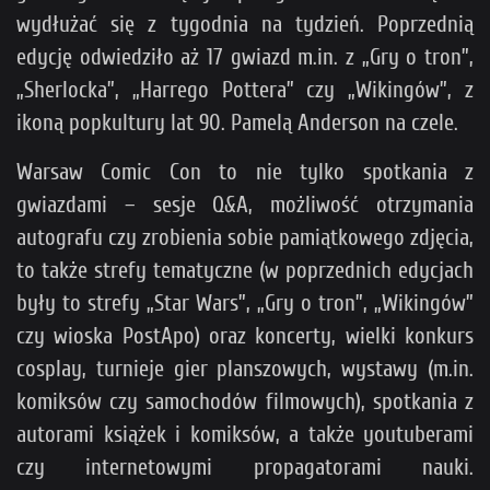
wydłużać się z tygodnia na tydzień. Poprzednią
edycję odwiedziło aż 17 gwiazd m.in. z „Gry o tron”,
„Sherlocka”, „Harrego Pottera” czy „Wikingów”, z
ikoną popkultury lat 90. Pamelą Anderson na czele.
Warsaw Comic Con to nie tylko spotkania z
gwiazdami – sesje Q&A, możliwość otrzymania
autografu czy zrobienia sobie pamiątkowego zdjęcia,
to także strefy tematyczne (w poprzednich edycjach
były to strefy „Star Wars”, „Gry o tron”, „Wikingów”
czy wioska PostApo) oraz koncerty, wielki konkurs
cosplay, turnieje gier planszowych, wystawy (m.in.
komiksów czy samochodów filmowych), spotkania z
autorami książek i komiksów, a także youtuberami
czy internetowymi propagatorami nauki.